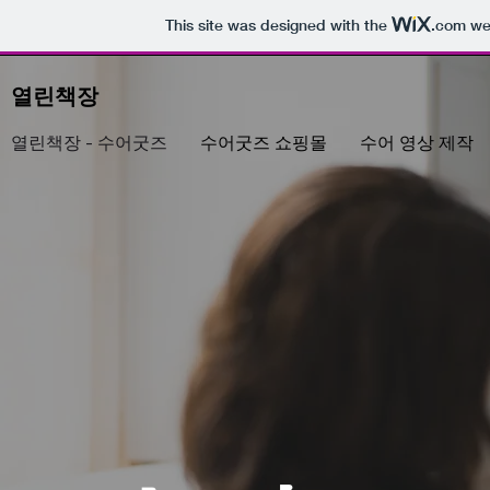
This site was designed with the
.com
web
열린책장
열린책장 - 수어굿즈
수어굿즈 쇼핑몰
수어 영상 제작