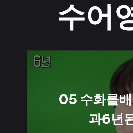
수어영
05 수화를
과6년